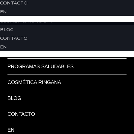
CONTACTO
back
EN
PROGRAMAS SALUDABLES
HOME
COSMÉTICA RINGANA
BLOG
SOBRE MI
CONTACTO
EN
PROGRAMAS
PROGRAMAS SALUDABLES
COSMÉTICA RINGANA
BLOG
CONTACTO
EN